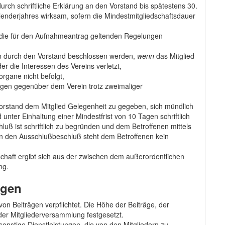
 durch schriftliche Erklärung an den Vorstand bis spätestens 30.
enderjahres wirksam, sofern die Mindestmitgliedschaftsdauer
en die für den Aufnahmeantrag geltenden Regelungen
nn durch den Vorstand beschlossen werden,
wenn
das Mitglied
 die Interessen des Vereins verletzt,
rgane nicht befolgt,
tungen gegenüber dem Verein trotz zweimaliger
orstand dem Mitglied Gelegenheit zu gegeben, sich mündlich
d unter Einhaltung einer Mindestfrist von 10 Tagen schriftlich
uß ist schriftlich zu begründen und dem Betroffenen mittels
 den Ausschlußbeschluß steht dem Betroffenen kein
chaft ergibt sich aus der zwischen dem außerordentlichen
ng.
ngen
 von Beiträgen verpflichtet. Die Höhe der Beiträge, der
r Mitgliederversammlung festgesetzt.
nstige Dienstleistungen, die von den Mitgliedern zu