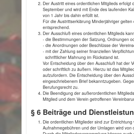
Der Austritt eines ordentlichen Mitglieds erfolgt
September und wird mit Ende des laufenden Kal
von 1 Jahr bis dahin erfüllt ist.
Für die Austrittserklärung Minderjähriger gelt
entsprechend.
Der Ausschluß eines ordentlichen Mitglieds ka
- die Bestimmungen der Satzung, Ordnungen oder
- die Anordnungen oder Beschlüsse der Vereinso
- mit der Zahlung seiner finanziellen Verpflich
schriftlicher Mahnung im Rückstand ist.
Vor Entscheidung über den Ausschluß hat der V
oder schriftlich zu äußern. Hierzu ist das Mitglie
aufzufordern. Die Entscheidung über den Ausschl
eingeschriebenem Brief bekanntzugeben. Gegen
Berufungsrecht zu.
Die Beendigung der außerordentlichen Mitglieds
Mitglied und dem Verein getroffenen Vereinbaru
§ 6
Beiträge und Dienstleistu
Die ordentlichen Mitglieder sind zur Entrichtung
Aufnahmegebühren und der Umlagen wird von de
Durch die Mitgliederversammlung können auch so