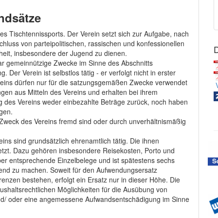
ndsätze
es Tischtennissports. Der Verein setzt sich zur Aufgabe, nach
chluss von parteipolitischen, rassischen und konfessionellen
heit, insbesondere der Jugend zu dienen.
lbar gemeinnützige Zwecke im Sinne des Abschnitts
r Verein ist selbstlos tätig - er verfolgt nicht in erster
Vereins dürfen nur für die satzungsgemäßen Zwecke verwendet
V
gen aus Mitteln des Vereins und erhalten bei ihrem
 des Vereins weder einbezahlte Beträge zurück, noch haben
gen.
Zweck des Vereins fremd sind oder durch unverhältnismäßig
ns sind grundsätzlich ehrenamtlich tätig. Die ihnen
tzt. Dazu gehören insbesondere Reisekosten, Porto und
er entsprechende Einzelbelege und ist spätestens sechs
tend zu machen. Soweit für den Aufwendungsersatz
enzen bestehen, erfolgt ein Ersatz nur in dieser Höhe. Die
haltsrechtlichen Möglichkeiten für die Ausübung von
d/ oder eine angemessene Aufwandsentschädigung im Sinne