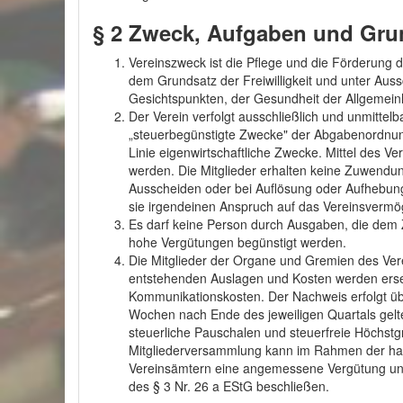
§ 2 Zweck, Aufgaben und Gru
Vereinszweck ist die Pflege und die Förderung d
dem Grundsatz der Freiwilligkeit und unter Auss
Gesichtspunkten, der Gesundheit der Allgemein
Der Verein verfolgt ausschließlich und unmitte
„steuerbegünstigte Zwecke" der Abgabenordnung. De
Linie eigenwirtschaftliche Zwecke. Mittel des 
werden. Die Mitglieder erhalten keine Zuwendun
Ausscheiden oder bei Auflösung oder Aufhebung
sie irgendeinen Anspruch auf das Vereinsvermö
Es darf keine Person durch Ausgaben, die dem 
hohe Vergütungen begünstigt werden.
Die Mitglieder der Organe und Gremien des Verei
entstehenden Auslagen und Kosten werden erse
Kommunikationskosten. Der Nachweis erfolgt üb
Wochen nach Ende des jeweiligen Quartals gel
steuerliche Pauschalen und steuerfreie Höchstgr
Mitgliederversammlung kann im Rahmen der haus
Vereinsämtern eine angemessene Vergütung un
des § 3 Nr. 26 a EStG beschließen.