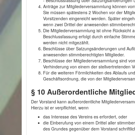
- Beschlussfassung über Satzungsänderungen u
Anträge zur Mitgliederversammlung können vom 
Sie müssen spätestens 2 Wochen vor der Mitgli
Vorsitzenden eingereicht werden. Später eing
wenn zwei Drittel der anwesenden stimmberechti
Die Mitgliederversammlung ist ohne Rücksicht au
Beschlussfassung erfolgt durch einfache Stim
werden nicht mitgezählt.
Beschlüsse über Satzungsänderungen und Auflös
anwesenden stimmberechtigten Mitglieder.
Beschlüsse der Mitgliederversammlung sind vom 
Verhinderung von einem der stellvertretenden V
Für die weiteren Förmlichkeiten des Ablaufs und
Geschäftsordnung, die von der Mitgliederversa
§ 10
Außerordentliche Mitgli
Der Vorstand kann außerordentliche Mitgliederversa
Hierzu ist er verpflichtet, wenn
das Interesse des Vereins es erfordert, oder
die Einberufung von einem Drittel aller stimmb
des Grundes gegenüber dem Vorstand schriftlich